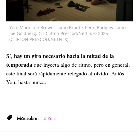
You. Madeline Brewer como Bronte, Penn Badgley como
Joe Goldberg. Cr. Clifton Prescod/Netflix © 2025
(CLIFTON PRESCOD/NETFLIX)
hay un giro necesario hacia la mitad de la
Sí,
temporada
que inyecta algo de ritmo, pero en general,
este final será rápidamente relegado al olvido. Adiós
You, hasta nunca.
You