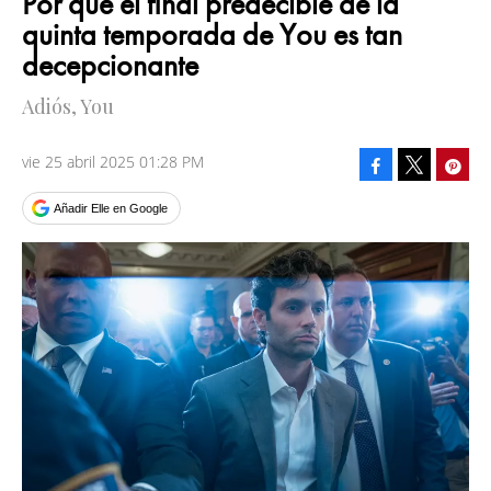
Por qué el final predecible de la
quinta temporada de You es tan
decepcionante
Adiós, You
vie 25 abril 2025 01:28 PM
Facebook
Pinte
Tweet
Añadir Elle en Google