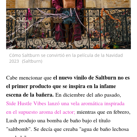
Cómo Saltburn se convirtió en la película de la Navidad
2023
(Saltburn)
el nuevo vinilo de Saltburn no es
Cabe mencionar que
el primer producto que se inspira en la infame
escena de la bañera.
En diciembre del año pasado,
Side Hustle Vibes lanzó una vela aromática inspirada
en el supuesto aroma del actor;
mientras que en febrero,
Lush produjo una bomba de baño bajo el título
"saltbomb". Se decía que creaba "agua de baño lechosa