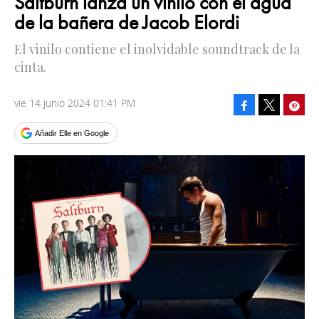
Saltburn lanza un vinilo con el agua
de la bañera de Jacob Elordi
El vinilo contiene el inolvidable soundtrack de la
cinta.
vie 14 junio 2024 01:41 PM
Facebook
Pinte
Tweet
Añadir Elle en Google