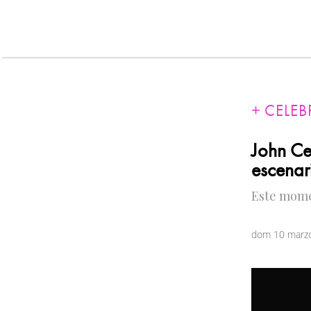
CELEB
John Ce
escenar
Este mome
dom 10 marz