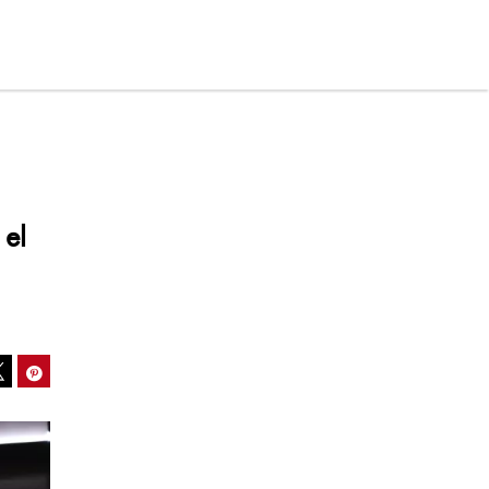
 el
ook
Pinterest
Tweet