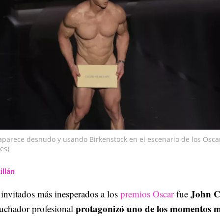
aparece desnudo y usando Birkenstock en el escenario de los Osca
es)
illán
John C
invitados más inesperados a los
premios Oscar
fue
protagonizó uno de los momentos 
luchador profesional