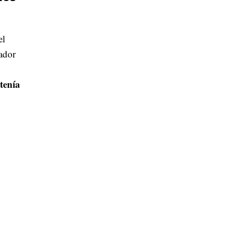
el
lador
tenía