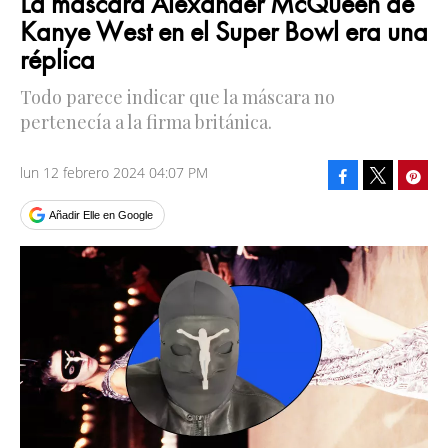
La máscara Alexander McQueen de
Kanye West en el Super Bowl era una
réplica
Todo parece indicar que la máscara no
pertenecía a la firma británica.
lun 12 febrero 2024 04:07 PM
Facebook
Pinte
Tweet
Añadir Elle en Google