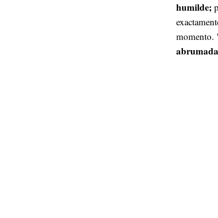
humilde;
p
exactamente
momento. "
abrumada, 