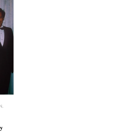
N,
uy