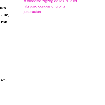
La diadema zigzag de los 90 está
lista para conquistar a otra
ues
generación
 que,
aron