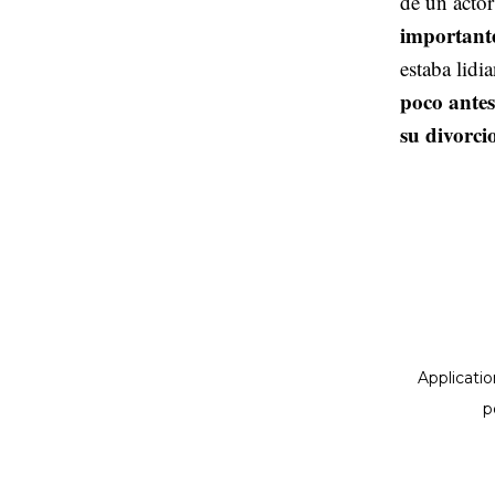
de un acto
importante
estaba lid
poco antes
su divorci