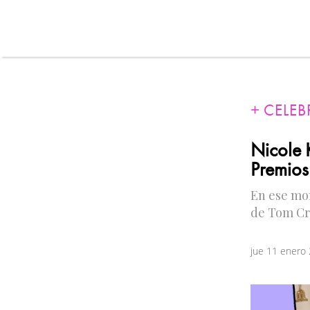
CELEB
Nicole K
Premios
En ese mom
de Tom Cr
jue 11 enero