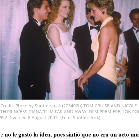
Credit: Photo by Shutterstock (203402b) TOM CRUISE AND NICOLE
TH PRINCESS DIANA 'FILM FAR AND AWAY' FILM PREMIERE, LONDO
1992 Divorced 8 August 2001
(Foto: Shutterstock)
no le gustó la idea, pues sintió que no era un acto m
ue