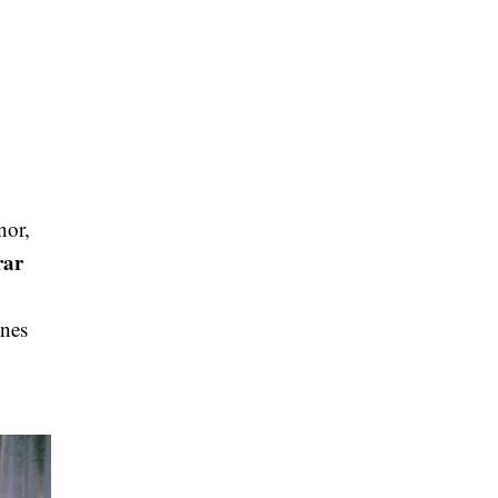
nor,
rar
enes