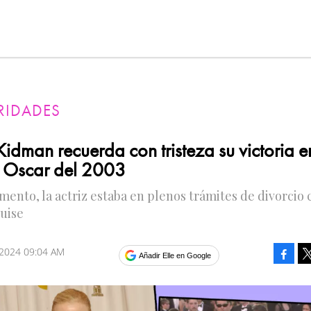
RIDADES
idman recuerda con tristeza su victoria e
 Oscar del 2003
ento, la actriz estaba en plenos trámites de divorcio 
uise
 2024 09:04 AM
Faceb
Añadir Elle en Google