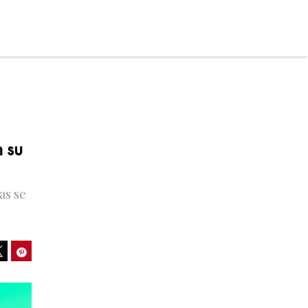
 su
as se
ook
Pinterest
Tweet