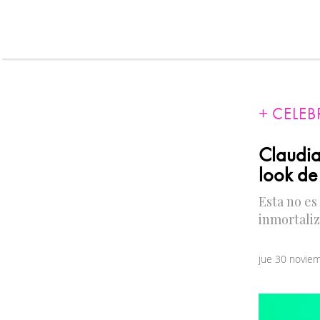
CELEB
Claudia
look de
Esta no es
inmortaliz
jue 30 novie