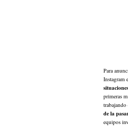
Para anunc
Instagram 
situacione
primeras m
trabajando 
de la pasa
equipos inv