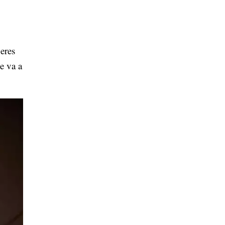
 eres
e va a