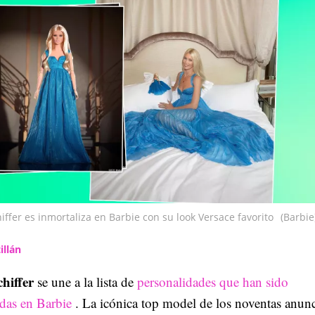
iffer es inmortaliza en Barbie con su look Versace favorito
(Barbie
illán
hiffer
se une a la lista de
personalidades que han sido
adas en Barbie
. La icónica top model de los noventas anun