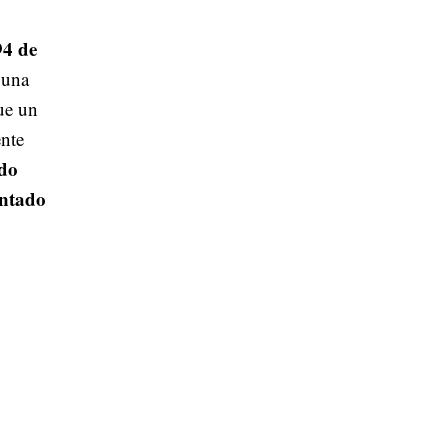
94 de
 una
ue un
nte
do
entado