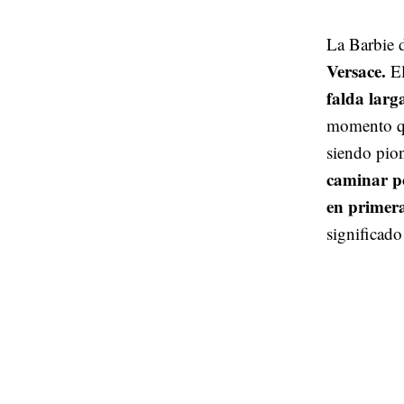
La Barbie 
Versace.
El
falda larg
momento qu
siendo pio
caminar po
en primera
significad