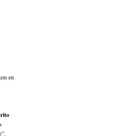
bum en
rito
s
e”.