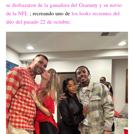
se disfrazaron de la ganadora del Grammy y su novio
de la NFL
; recreando uno de
los looks recientes del
dúo del pasado 22 de octubre.