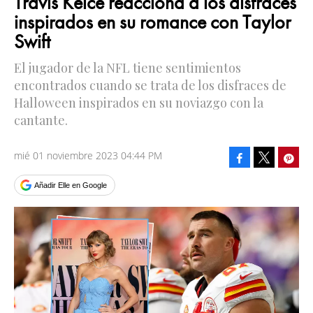
Travis Kelce reacciona a los disfraces
inspirados en su romance con Taylor
Swift
El jugador de la NFL tiene sentimientos
encontrados cuando se trata de los disfraces de
Halloween inspirados en su noviazgo con la
cantante.
mié 01 noviembre 2023 04:44 PM
Facebook
Pinte
Tweet
Añadir Elle en Google