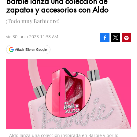
Barbie lanza una colección de
zapatos y accesorios con Aldo
¡Todo muy Barbicore!
vie 30 junio 2023 11:38 AM
Facebook
Pinte
Tweet
Añadir Elle en Google
Aldo lanza una colección inspirada en Barbie y por lo