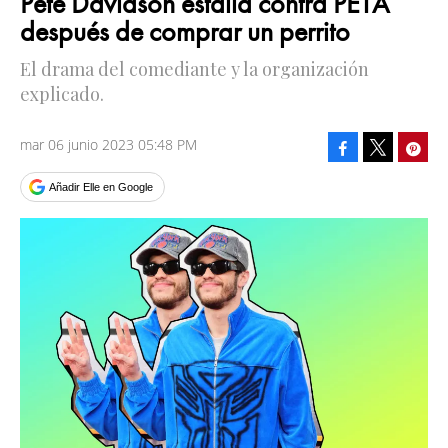
Pete Davidson estalla contra PETA
después de comprar un perrito
El drama del comediante y la organización
explicado.
mar 06 junio 2023 05:48 PM
Facebook
Pinte
Tweet
Añadir Elle en Google