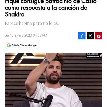
Piqué consigue patrocinio de Casio
como respuesta a la canción de
Shakira
Parece broma pero no lo es.
vie 13 enero 2023 04:58 PM
Facebook
Pinte
Tweet
Añadir Elle en Google