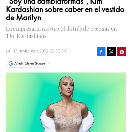
“Soy una cambiaformas”, Kim
Kardashian sobre caber en el vestido
de Marilyn
La empresaria mostró el detrás de escenas en
The Kardashians.
jue 03 noviembre 2022 02:55 PM
Facebook
Pinte
Tweet
Añadir Elle en Google