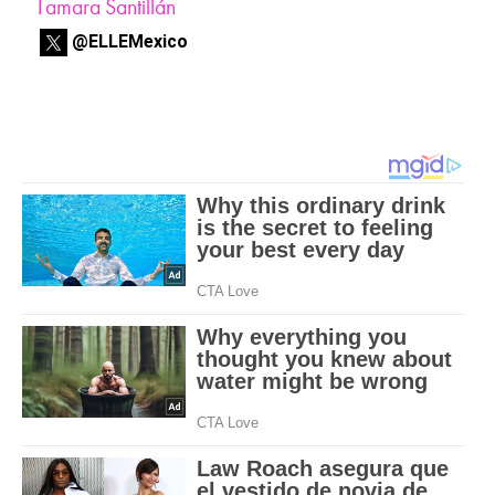
Tamara Santillán
@ELLEMexico