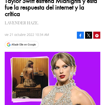
Taylor Swift estrena Midnights y esta
fue la respuesta del internet y la
crítica
LAVENDER HAZE.
vie 21 octubre 2022 10:34 AM
Facebook
Pinte
Tweet
Añadir Elle en Google