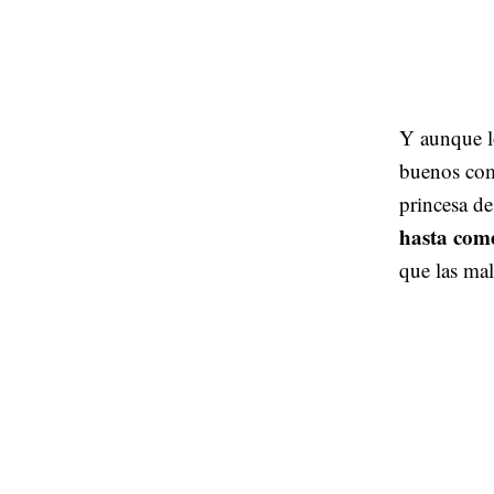
Y aunque lo
buenos come
princesa d
hasta come
que las mal