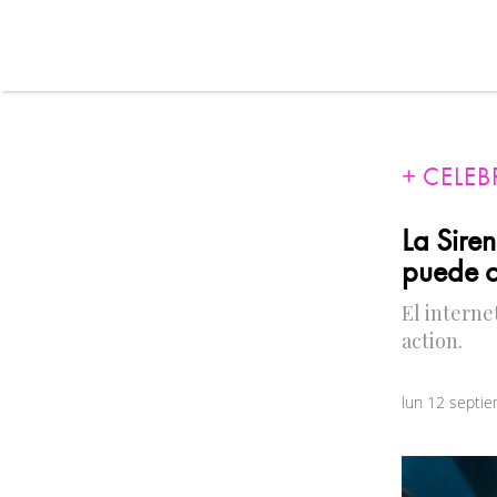
CELEB
La Siren
puede c
El interne
action.
lun 12 septi