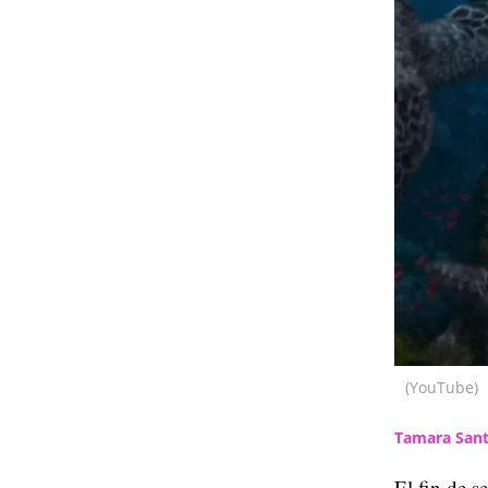
(YouTube)
Tamara Sant
El fin de s