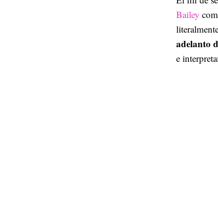
Bailey
como
literalment
adelanto 
e interpret