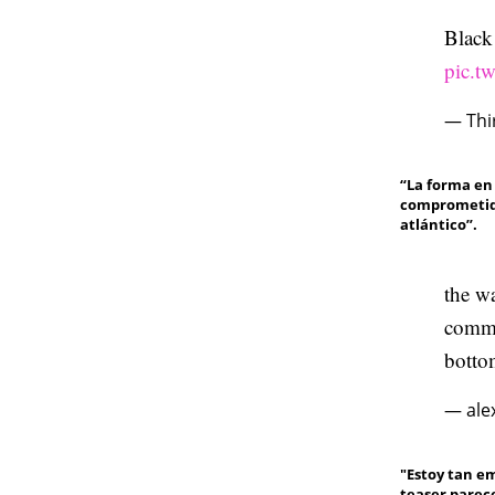
Black 
pic.t
— Thi
“La forma en 
comprometida
atlántico”.
the wa
commit
botto
— ale
"Estoy tan em
teaser parec