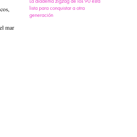
La diadema zigzag de los 90 está
lista para conquistar a otra
ocos,
generación
el mar