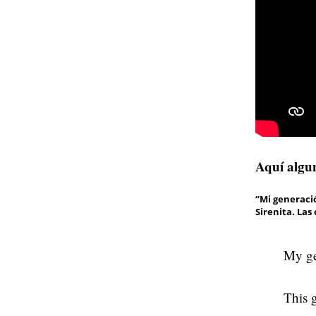
Aquí algun
“Mi generaci
Sirenita. Las
My ge
This 