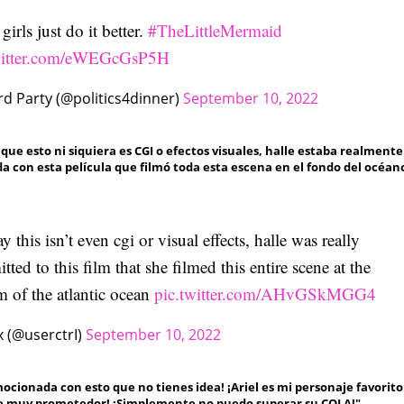
girls just do it better.
#TheLittleMermaid
witter.com/eWEGcGsP5H
rd Party (@politics4dinner)
September 10, 2022
que esto ni siquiera es CGI o efectos visuales, halle estaba realmente
 con esta película que filmó toda esta escena en el fondo del océan
y this isn’t even cgi or visual effects, halle was really
ted to this film that she filmed this entire scene at the
m of the atlantic ocean
pic.twitter.com/AHvGSkMGG4
x (@userctrI)
September 10, 2022
ocionada con esto que no tienes idea! ¡Ariel es mi personaje favorito 
e muy prometedor! ¡Simplemente no puedo superar su COLA!".