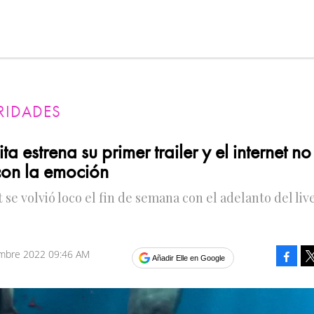
RIDADES
ita estrena su primer trailer y el internet no
on la emoción
t se volvió loco el fin de semana con el adelanto del liv
embre 2022 09:46 AM
Faceb
Añadir Elle en Google