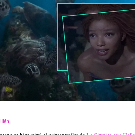
illán
emana se hizo viral el primer trailer de
La Sirenita con Halle