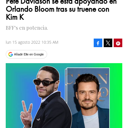
Pete Davidson se está apoyando en
Orlando Bloom tras su truene con
Kim K
BFF's en potencia.
lun 15 agosto 2022 10:35 AM
Facebook
Pinte
Tweet
Añadir Elle en Google