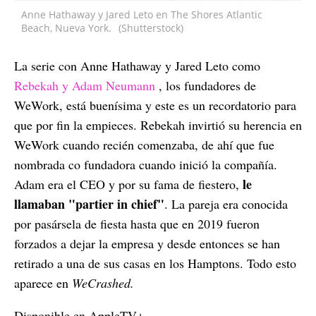
Anne Hathaway y Jared Leto en The Shores Atlantic
Beach, Nueva York.
(Shutterstock)
La serie con Anne Hathaway y Jared Leto como
Rebekah y Adam Neumann
, los fundadores de
WeWork, está buenísima y este es un recordatorio para
que por fin la empieces. Rebekah invirtió su herencia en
WeWork cuando recién comenzaba, de ahí que fue
nombrada co fundadora cuando inició la compañía.
le
Adam era el CEO y por su fama de fiestero,
llamaban "partier in chief"
. La pareja era conocida
por pasársela de fiesta hasta que en 2019 fueron
forzados a dejar la empresa y desde entonces se han
retirado a una de sus casas en los Hamptons. Todo esto
aparece en
WeCrashed.
Disponible en AppleTV+