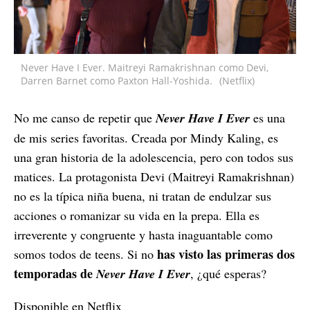
Never Have I Ever. Maitreyi Ramakrishnan como Devi,
Darren Barnet como Paxton Hall-Yoshida.
(Netflix)
No me canso de repetir que
Never Have I Ever
es una
de mis series favoritas. Creada por Mindy Kaling, es
una gran historia de la adolescencia, pero con todos sus
matices. La protagonista Devi (Maitreyi Ramakrishnan)
no es la típica niña buena, ni tratan de endulzar sus
acciones o romanizar su vida en la prepa. Ella es
irreverente y congruente y hasta inaguantable como
has visto las primeras dos
somos todos de teens. Si no
temporadas de
Never Have I Ever
, ¿qué esperas?
Disponible en Netflix