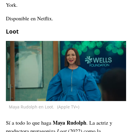
York.
Disponible en Netflix.
Loot
Maya Rudolph en Loot.
(Apple TV+)
Maya Rudolph
Sí a todo lo que haga
. La actriz y
productora protagoniza
Loot
(2022) como la