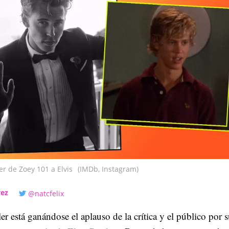
er de Zoey 101 a Elvis
(IMDb, Instagram)
vez
@natcfelix
er está ganándose el aplauso de la crítica y el público por 