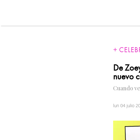
CELEB
De Zoey 
nuevo c
Cuando vea
lun 04 julio 