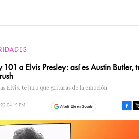
RIDADES
101 a Elvis Presley: así es Austin Butler, t
rush
s Elvis, te juro que gritarás de la emoción.
2022 04:19 PM
Faceb
Añadir Elle en Google