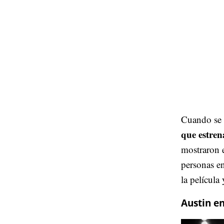
Cuando se d
que estren
mostraron e
personas en
la película
Austin e