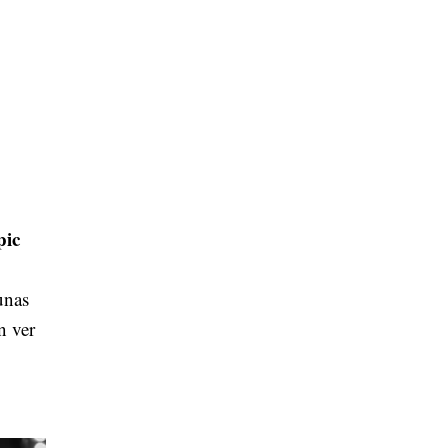
pic
unas
n ver