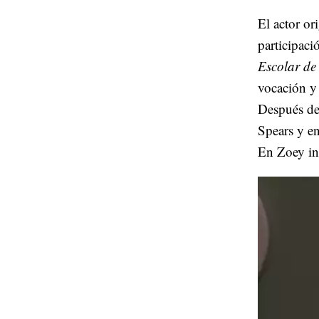
El actor or
participaci
Escolar de
vocación y
Después de
Spears y e
En Zoey int