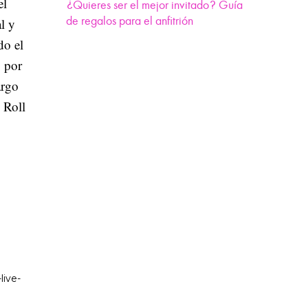
el
¿Quieres ser el mejor invitado? Guía
de regalos para el anfitrión
l y
do el
 por
argo
 Roll