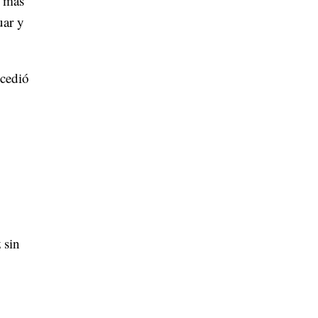
n más
uar y
ucedió
 sin