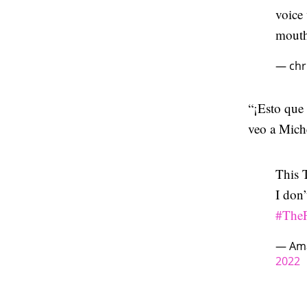
voice
mouth
— chri
“¡Esto que 
veo a Miche
This 
I don’
#TheF
— Ama
2022