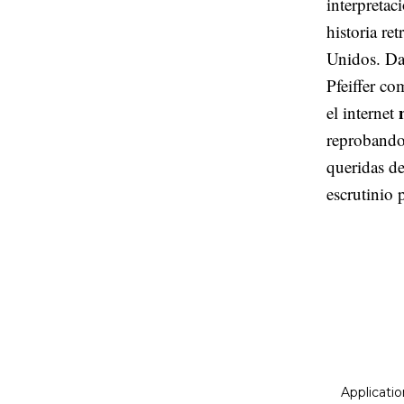
interpretac
historia re
Unidos. Dav
Pfeiffer c
el internet
reprobando 
queridas de
escrutinio 