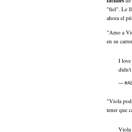
faciales
de
"fiel". Le 
ahora el pú
"Amo a Viol
en su carre
I love
didn't
— #Ab
"Viola pod
tener que 
Viola