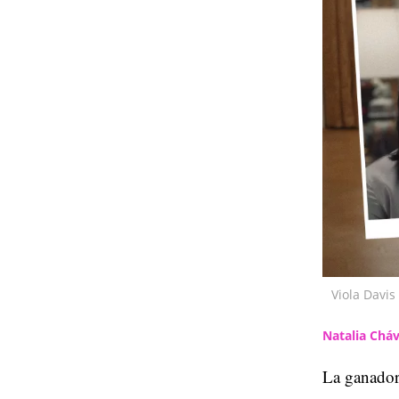
Viola Davi
Natalia Chá
La ganadora