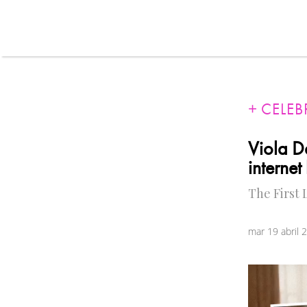
CELEB
Viola D
internet
The First 
mar 19 abril