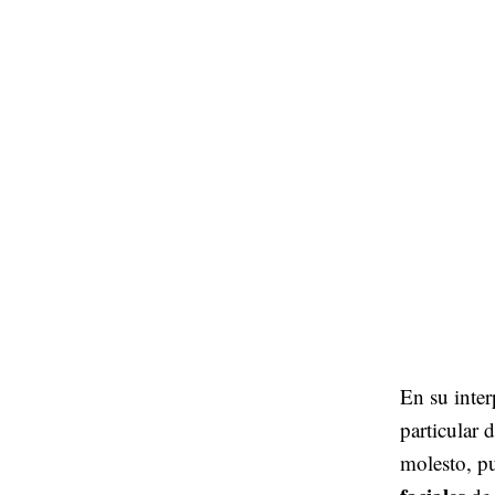
En su inte
particular 
molesto, p