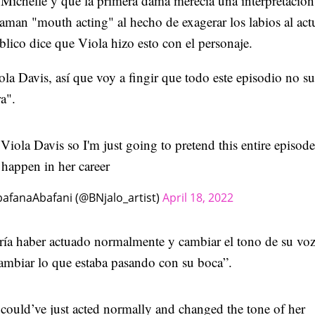
 Michelle y que la primera dama merecía una interpretació
llaman "mouth acting" al hecho de exagerar los labios al act
blico dice que Viola hizo esto con el personaje.
a Davis, así que voy a fingir que todo este episodio no s
ra".
 Viola Davis so I'm just going to pretend this entire episode
 happen in her career
afanaAbafani (@BNjalo_artist)
April 18, 2022
ría haber actuado normalmente y cambiar el tono de su voz
cambiar lo que estaba pasando con su boca”.
 could’ve just acted normally and changed the tone of her