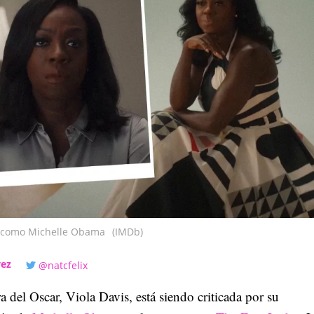
s como Michelle Obama
(IMDb)
vez
@natcfelix
 del Oscar, Viola Davis, está siendo criticada por su