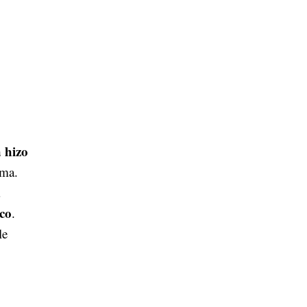
a hizo
ama.
ico
.
le