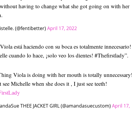
 without having to change what she got going on with her
.
stelle. (@fentibetter)
April 17, 2022
Viola está haciendo con su boca es totalmente innecesario
lle cuando lo hace, ¡solo veo los dientes! #Thefirstlady”.
Thing Viola is doing with her mouth is totally unnecessary
t see Michelle when she does it , I just see teeth!
irstLady
ndaSue THEE JACKET GIRL (@amandasuecustom)
April 17,