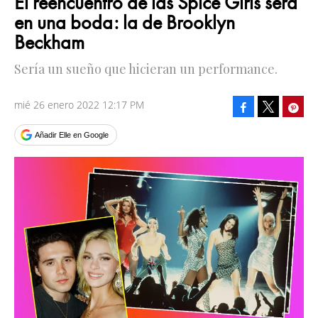
El reencuentro de las Spice Girls será
en una boda: la de Brooklyn
Beckham
Sería un sueño que hicieran un performance.
mié 26 enero 2022 12:17 PM
Facebook
Pinte
Tweet
Añadir Elle en Google