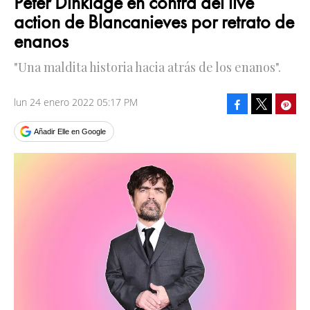
Peter Dinklage en contra del live
action de Blancanieves por retrato de
enanos
"Una maldita historia hacia atrás de los enanos".
lun 24 enero 2022 05:17 PM
Facebook
Pinte
Tweet
Añadir Elle en Google