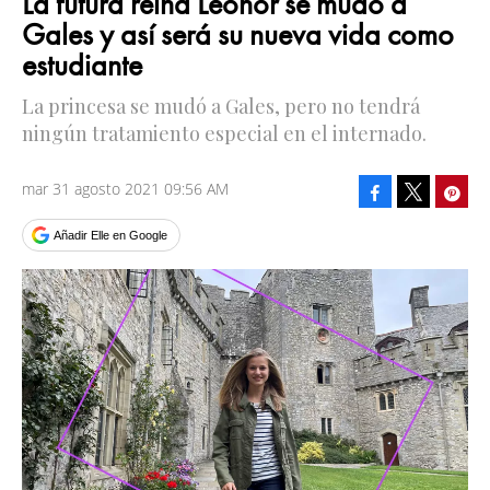
La futura reina Leonor se mudó a
Gales y así será su nueva vida como
estudiante
La princesa se mudó a Gales, pero no tendrá
ningún tratamiento especial en el internado.
mar 31 agosto 2021 09:56 AM
Facebook
Pinte
Tweet
Añadir Elle en Google