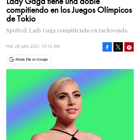
Lady Gaga tiene una doble
compitiendo en los Juegos Olímpicos
de Tokio
Spotted: Lady Gaga compitiendo en taekwondo.
mié 28 julio 2021 10:16 AM
Facebook
Pinte
Tweet
Añadir Elle en Google