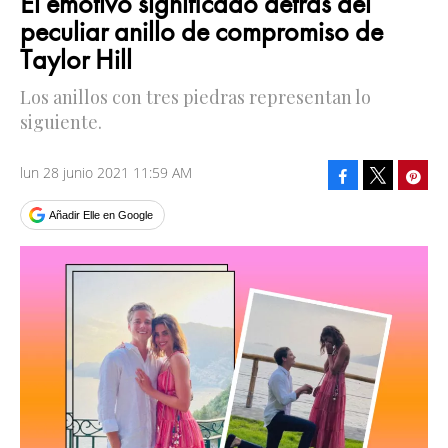
El emotivo significado detrás del
peculiar anillo de compromiso de
Taylor Hill
Los anillos con tres piedras representan lo
siguiente.
lun 28 junio 2021 11:59 AM
Facebook
Pinte
Tweet
Añadir Elle en Google