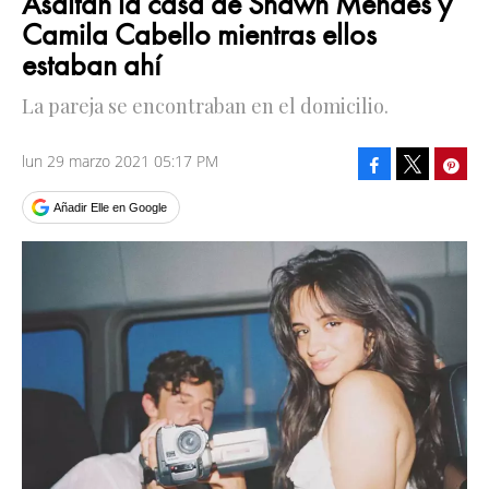
Asaltan la casa de Shawn Mendes y
Camila Cabello mientras ellos
estaban ahí
La pareja se encontraban en el domicilio.
lun 29 marzo 2021 05:17 PM
Facebook
Pinte
Tweet
Añadir Elle en Google