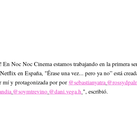
al! En Noc Noc Cinema estamos trabajando en la primera ser
Netflix en España, "Érase una vez... pero ya no” está cread
or mí y protagonizada por por
@sebastianyatra
@rossydpal
andia
@soymtrevino
@dani.vega.h
", escribió.