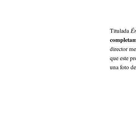
Titulada
Ér
completame
director m
que este pr
una foto de