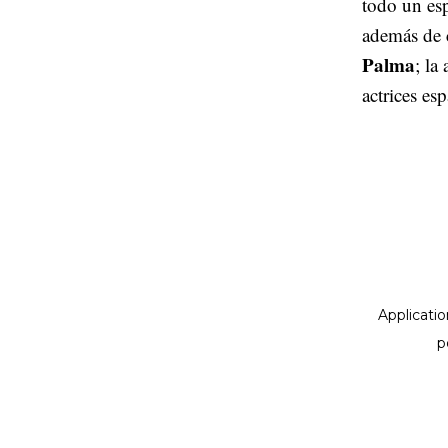
todo un es
además de 
Palma
; la
actrices es