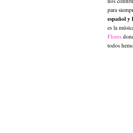
nos confirm
para siemp
español y 
es la músic
Flores
dond
todos hemo