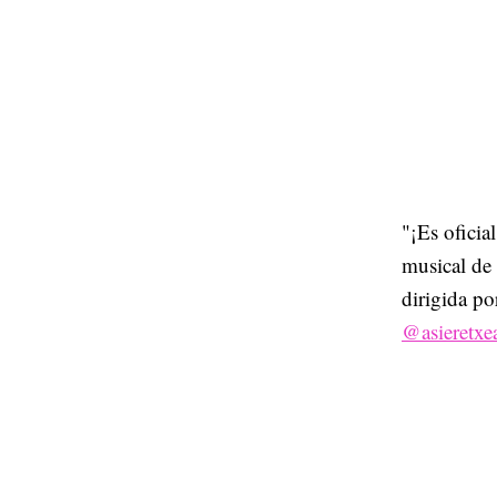
"¡Es ofici
musical de 
dirigida p
@asieretxe