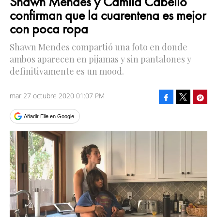
Shawn Mendes y Camila Cabello
confirman que la cuarentena es mejor
con poca ropa
Shawn Mendes compartió una foto en donde
ambos aparecen en pijamas y sin pantalones y
definitivamente es un mood.
mar 27 octubre 2020 01:07 PM
Facebook
Pinte
Tweet
Añadir Elle en Google