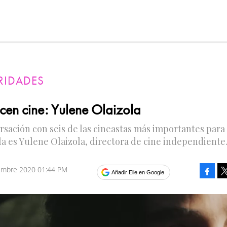
RIDADES
acen cine: Yulene Olaizola
sación con seis de las cineastas más importantes para
la es Yulene Olaizola, directora de cine independiente
embre 2020 01:44 PM
Faceb
Añadir Elle en Google