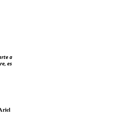
arte a
re, es
Ariel