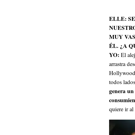
ELLE: S
NUESTRO
MUY VAS
ÉL. ¿A 
YO:
El ale
arrastra de
Hollywood, 
todos lados
genera un 
consumiend
quiere ir a