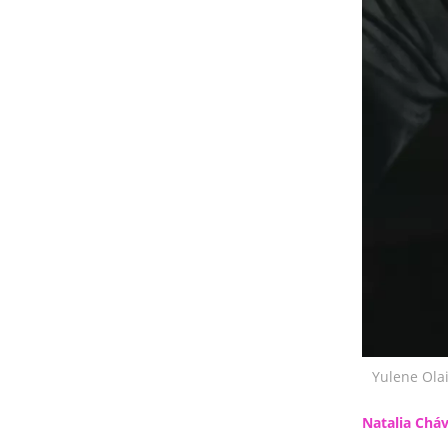
Yulene Ola
Natalia Chá