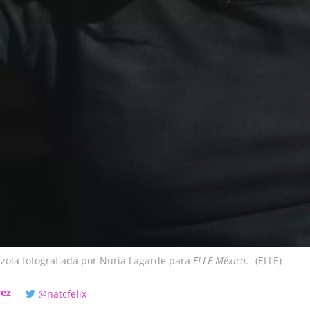
izola fotografiada por Nuria Lagarde para
ELLE México
.
(ELLE)
vez
@natcfelix