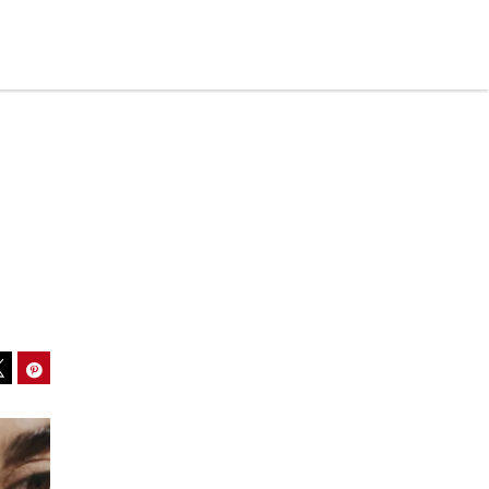
.
ook
Pinterest
Tweet