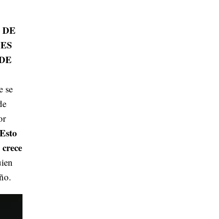
 DE
 ES
 DE
e se
de
or
Esto
 crece
uien
iño.