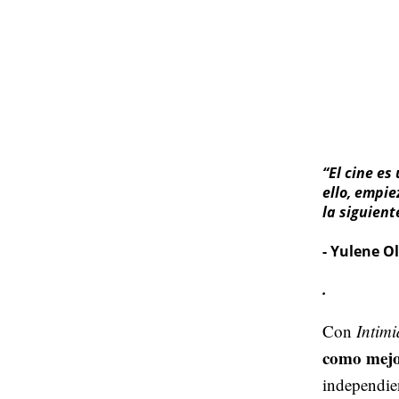
“El cine es
ello, empie
la siguient
- Yulene O
.
Con
Intim
como mejo
independie