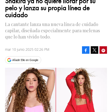
Shakira ya no quiere llorar por su
pelo y lanza su propia línea de
cuidado
La cantante lanza una nueva línea de cuidado
capilar, diseñada especialmente para melenas
que lo han vivido todo.
mar 10 junio 2025 02:26 PM
Facebook
Pinte
Tweet
Añadir Elle en Google