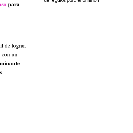
de regalos para el anfitrión
aso
para
il de lograr.
e con un
ominante
s
.