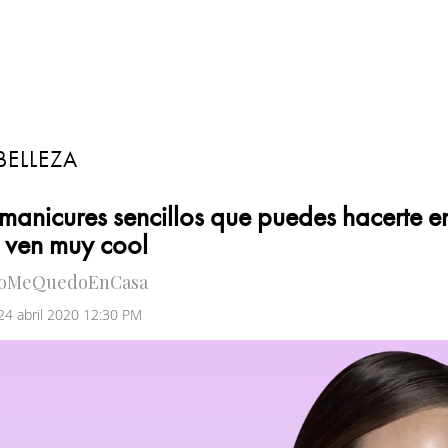
BELLEZA
manicures sencillos que puedes hacerte e
 ven muy cool
oMeQuedoEnCasa
 24 abril 2020 12:30 PM