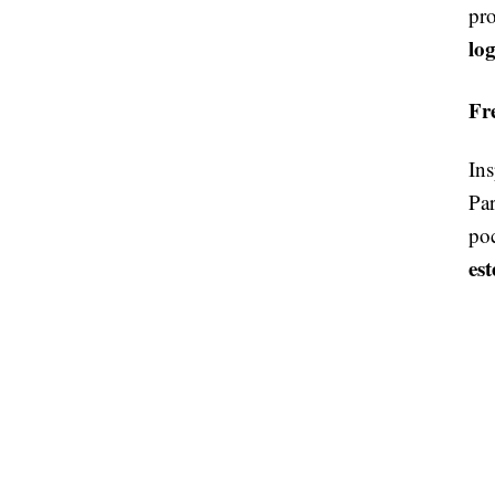
pr
lo
Fr
Ins
Par
po
est