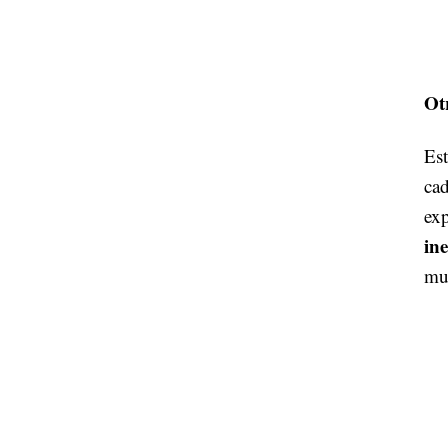
Ot
Est
cad
ex
in
mu