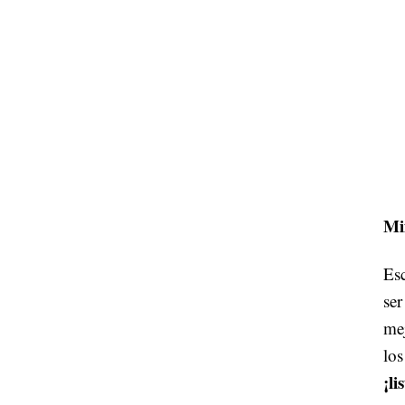
Mi
Esc
ser
me
los
¡li