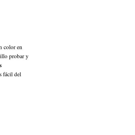
n color en
illo probar y
s
 fácil del