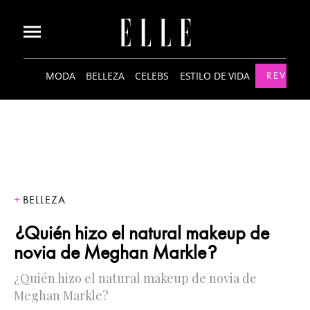
MODA
BELLEZA
CELEBS
ESTILO DE VIDA
REVISTA
BELLEZA
¿Quién hizo el natural makeup de
novia de Meghan Markle?
¿Quién hizo el natural makeup de novia de
Meghan Markle?