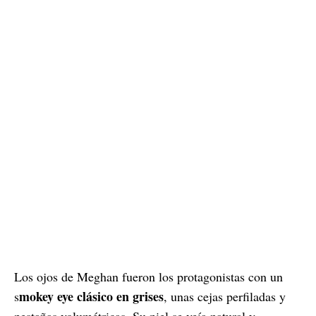
Los ojos de Meghan fueron los protagonistas con un
mokey eye clásico en grises
s
, unas cejas perfiladas y
pestañas volumétricas. Su piel se veía natural y