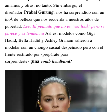
amamos y otras, no tanto. Sin embargo, el
Prabal Gurung
diseñador
, nos ha sorprendido con un
look
de belleza que nos recuerda a nuestros años de
pubertad.
Lee: El peinado que no es `wet look´ pero se
parece y es tendencia
Así es, modelos como Gigi
Hadid, Bella Hadid y Ashley Graham salieron a
modelar con un chongo casual despeinado pero con el
frente restirado por -prepárate para
¡una
sorprenderte
-
comb headband!