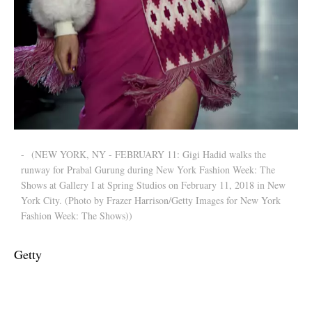
-
(NEW YORK, NY - FEBRUARY 11: Gigi Hadid walks the
runway for Prabal Gurung during New York Fashion Week: The
Shows at Gallery I at Spring Studios on February 11, 2018 in New
York City. (Photo by Frazer Harrison/Getty Images for New York
Fashion Week: The Shows))
Getty