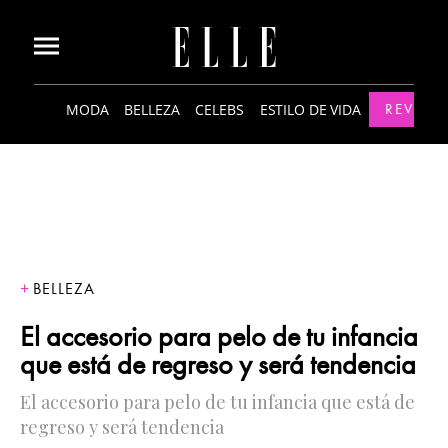
MODA
BELLEZA
CELEBS
ESTILO DE VIDA
REVISTA
BELLEZA
El accesorio para pelo de tu infancia
que está de regreso y será tendencia
El accesorio para pelo de tu infancia que está de
regreso y será tendencia