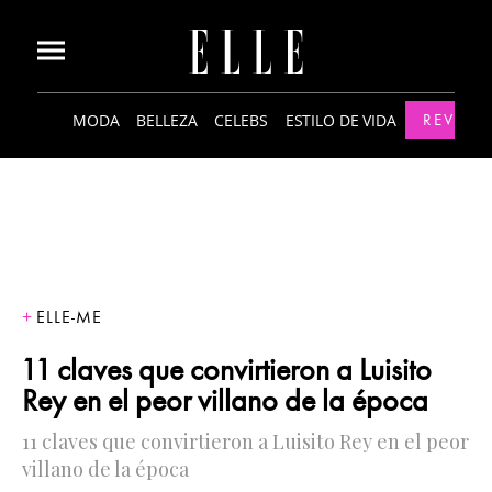
MODA
BELLEZA
CELEBS
ESTILO DE VIDA
REVISTA
ELLE-ME
11 claves que convirtieron a Luisito
Rey en el peor villano de la época
11 claves que convirtieron a Luisito Rey en el peor
villano de la época