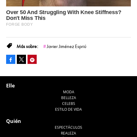
Javier Jiménez Espriú
Facebook
Pinterest
Tweet
Elle
MODA
BELLEZA
CELEBS
ESTILO DE VIDA
Quién
ESPECTÁCULOS
REALEZA