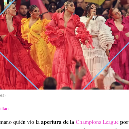
es)
illán
apertura de la
por
 mano quién vio la
Champions League