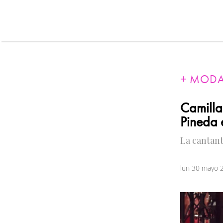
MOD
Camilla
Pineda 
La cantant
lun 30 mayo 