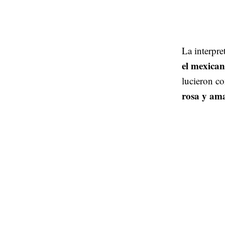
La interp
el mexica
lucieron co
rosa y ama