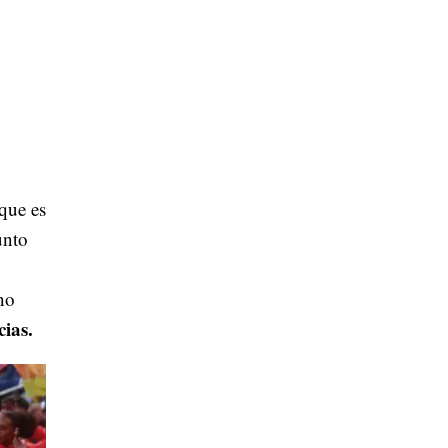
que es
unto
ho
cias.