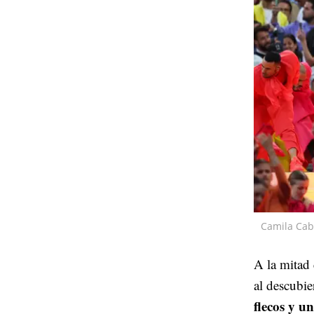
Camila Cab
A la mitad 
al descubi
flecos y u