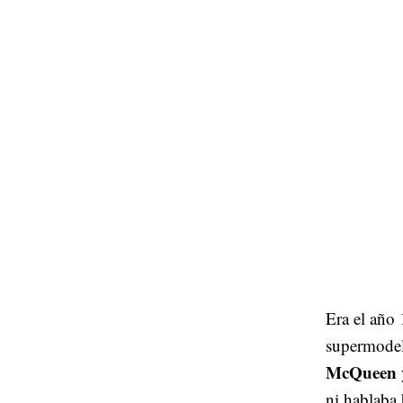
Era el año
supermode
McQueen
ni hablaba 