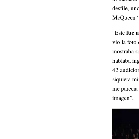
desfile, un
McQueen “t
fue 
"Este
vio la foto 
mostraba su
hablaba in
42 audicion
siquiera mi
me parecía 
imagen”.