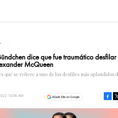
A
Bündchen dice que fue traumático desfilar
lexander McQueen
es que se refiere a uno de los desfiles más aplaudidos 
2022 10:06 AM
Faceb
Añadir Elle en Google