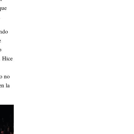
que
.
ando
e
o
. Hice
yo no
en la