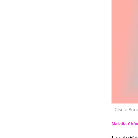
Gisele Bün
Natalia Chá
Los desfil