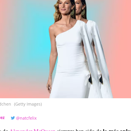
dchen
(Getty Images)
vez
@natcfelix
lo más apl
es de
Alexander McQueen
siempre han sido de