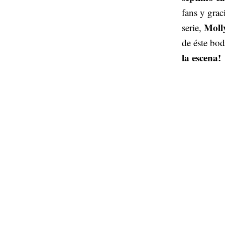
fans y grac
Moll
serie,
de éste bo
la escena!