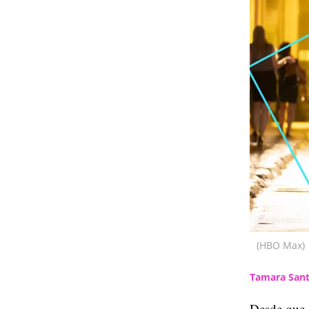
(HBO Max)
Tamara Sant
Desde que 