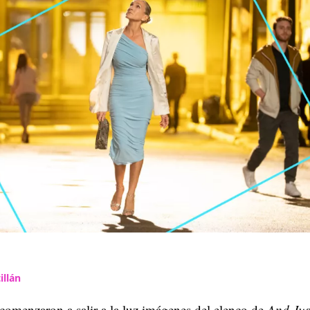
illán
comenzaron a salir a la luz imágenes del elenco de
And Jus