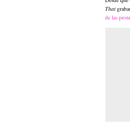
That
graba
de las prot