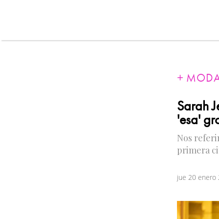
MOD
Sarah J
'esa' g
Nos referi
primera ci
jue 20 enero