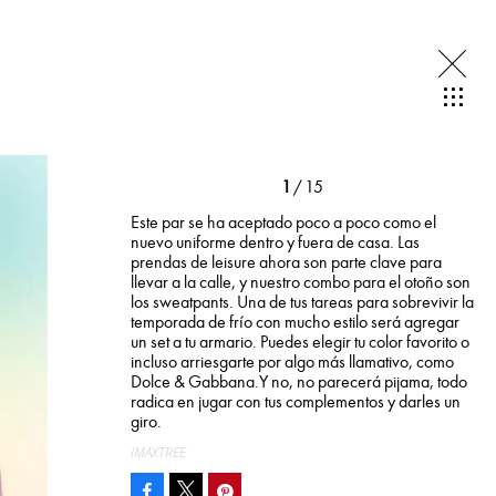
1
/ 15
Este par se ha aceptado poco a poco como el
nuevo uniforme dentro y fuera de casa. Las
prendas de leisure ahora son parte clave para
llevar a la calle, y nuestro combo para el otoño son
los sweatpants. Una de tus tareas para sobrevivir la
temporada de frío con mucho estilo será agregar
un set a tu armario. Puedes elegir tu color favorito o
incluso arriesgarte por algo más llamativo, como
Dolce & Gabbana.Y no, no parecerá pijama, todo
radica en jugar con tus complementos y darles un
giro.
IMAXTREE
Facebook
Pinterest