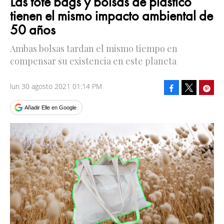
Las tote bags y bolsas de plástico
tienen el mismo impacto ambiental de
50 años
Ambas bolsas tardan el mismo tiempo en
compensar su existencia en este planeta
lun 30 agosto 2021 01:14 PM
Facebook
Pinte
Tweet
Añadir Elle en Google