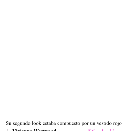
Su segundo look estaba compuesto por un vestido rojo
Vivienne Westwood
de
con
mangas off the shoulder
y