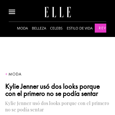
MODA
BELLEZA
CELEBS
ESTILO DE VIDA
REVISTA
MODA
Kylie Jenner usó dos looks porque
con el primero no se podía sentar
Kylie Jenner usó dos looks porque con el primero
no se podía sentar