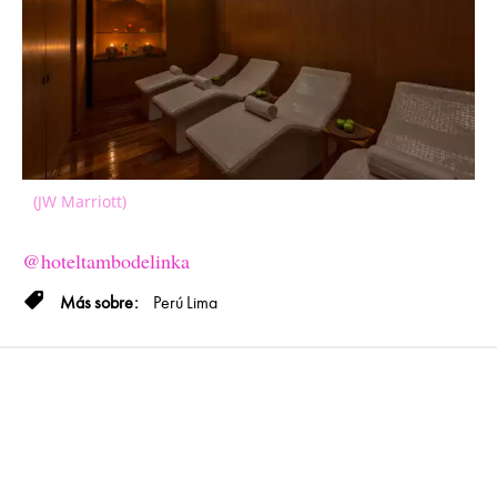
(JW Marriott)
@hoteltambodelinka
Perú
Lima