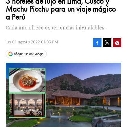
3 hoteles de lujo en Lima, Cusco y
Machu Picchu para un viaje mágico
a Perú
Cada uno ofrece experiencias inigualables.
lun 01 agosto 2022 01:05 PM
Facebook
Pinte
Tweet
Añadir Elle en Google