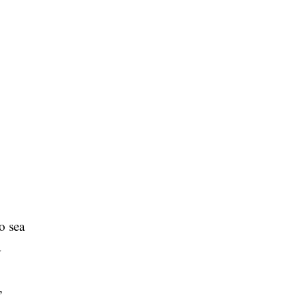
o sea
a
,