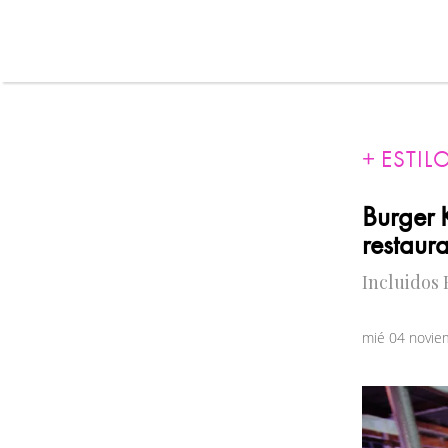
ESTIL
Burger 
restaur
Incluidos 
mié 04 novie