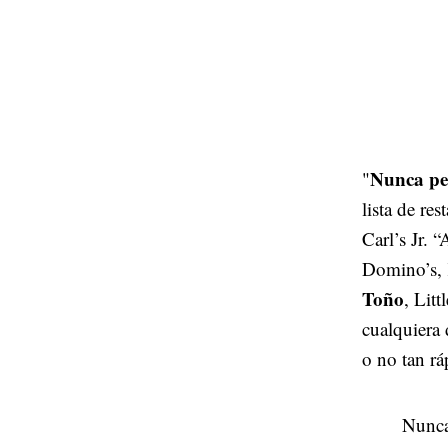
Nunca pe
"
lista de re
Carl’s Jr. 
Domino’s,
Toño
, Litt
cualquiera 
o no tan rá
Nunca