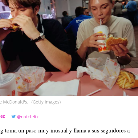
e McDonald's.
(Getty Images)
vez
@natcfelix
g toma un paso muy inusual y llama a sus seguidores a