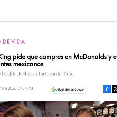
O DE VIDA
King pide que compres en McDonalds y e
antes mexicanos
El Califa, Fishers y La Casa de Toño.
mbre 2020 04:54 PM
Faceb
Añadir Elle en Google