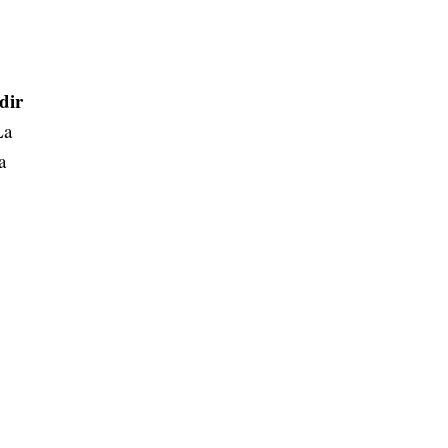
dir
La
a