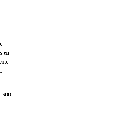
de
s en
ente
.
á 300