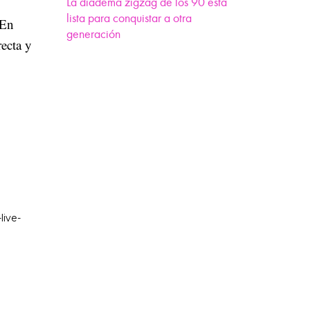
La diadema zigzag de los 90 está
lista para conquistar a otra
 En
generación
recta y