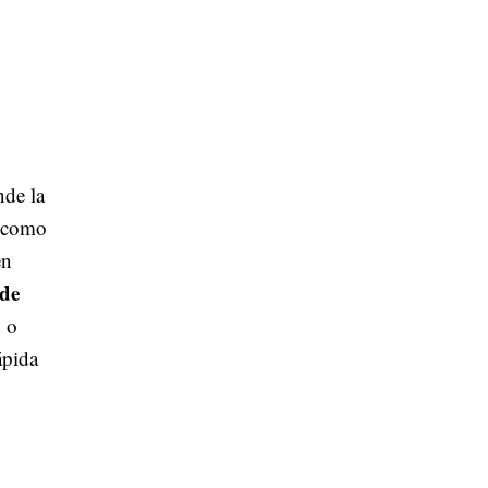
nde la
, como
en
 de
 o
ápida