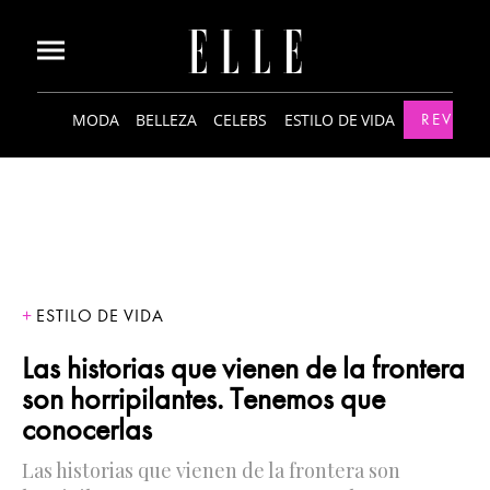
MODA
BELLEZA
CELEBS
ESTILO DE VIDA
REVISTA
ESTILO DE VIDA
Las historias que vienen de la frontera
son horripilantes. Tenemos que
conocerlas
Las historias que vienen de la frontera son