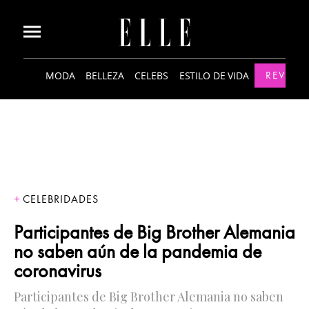
MODA
BELLEZA
CELEBS
ESTILO DE VIDA
REVISTA
CELEBRIDADES
Participantes de Big Brother Alemania
no saben aún de la pandemia de
coronavirus
Participantes de Big Brother Alemania no saben