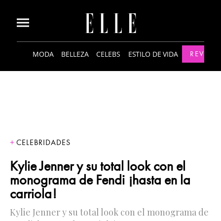
MODA
BELLEZA
CELEBS
ESTILO DE VIDA
REVISTA
CELEBRIDADES
Kylie Jenner y su total look con el
monograma de Fendi ¡hasta en la
carriola!
Kylie Jenner y su total look con el monograma de