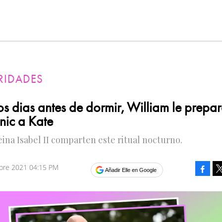
RIDADES
os dias antes de dormir, William le prepa
nic a Kate
reina Isabel II comparten este ritual nocturno.
mbre 2021 04:15 PM
Faceb
Añadir Elle en Google