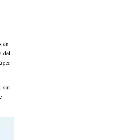
s en
a del
súper
; sin
e