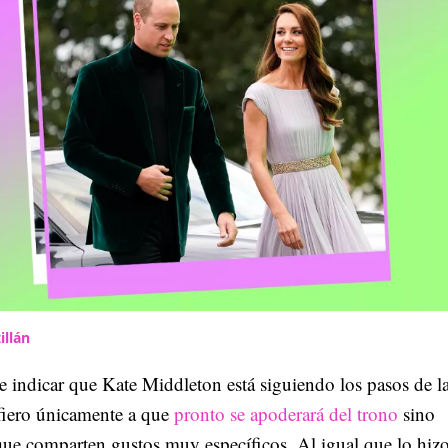
illán
 indicar que Kate Middleton está siguiendo los pasos de la
fiero únicamente a que
pronto se apoderará del trono
sino
ue comparten gustos muy específicos. Al igual que lo hizo