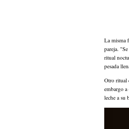
La misma fu
pareja. "Se
ritual noct
pesada lle
Otro ritual
embargo a d
leche a su 