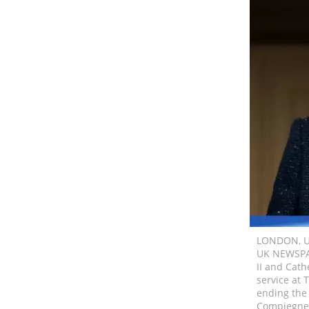
LONDON, U
UK NEWSPA
II and Cat
service at
ending the
Compiegne,