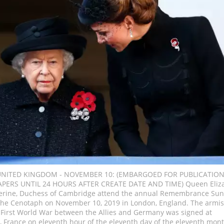
NITED KINGDOM - NOVEMBER 10: (EMBARGOED FOR PUBLICATION
PERS UNTIL 24 HOURS AFTER CREATE DATE AND TIME) Queen Eliz
herine, Duchess of Cambridge attend the annual Remembrance Su
 The Cenotaph on November 10, 2019 in London, England. The armis
 First World War between the Allies and Germany was signed at
 France on eleventh hour of the eleventh day of the eleventh mont