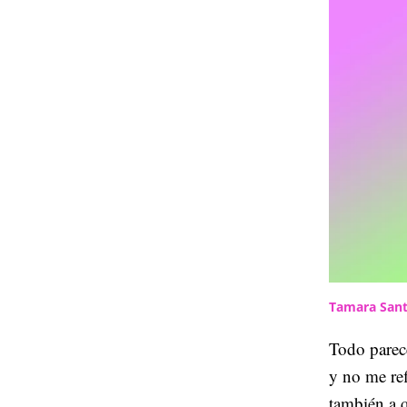
Tamara Sant
Todo parece
y no me re
también a q