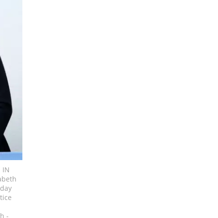
 IN
abeth
nday
tice
h -