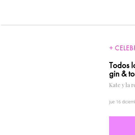
CELEB
Todos l
gin & to
Kate y la 
jue 16 dicie