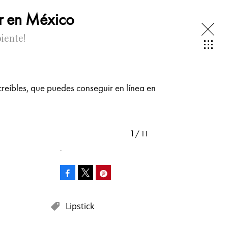
r en México
iente!
ncreíbles, que puedes conseguir en línea en
1
/ 11
-
Facebook
Pinterest
Tweet
Lipstick